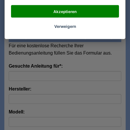
Haushaltsgeräte / Küchenwaagen / IKEA
Akzeptieren
TV & Zubehör / TV Möbel / IKEA
Haus und Garten / Möbel / IKEA
Verweigern
Anfrage Recherche Bedienungsanleitungen
Für eine kostenlose Recherche Ihrer
Bedienungsanleitung füllen Sie das Formular aus.
Gesuchte Anleitung für*:
Hersteller:
Modell: