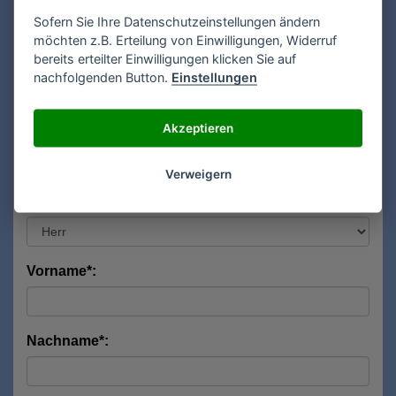
Sofern Sie Ihre Datenschutzeinstellungen ändern
möchten z.B. Erteilung von Einwilligungen, Widerruf
bereits erteilter Einwilligungen klicken Sie auf
Hersteller:
nachfolgenden Button.
Einstellungen
Akzeptieren
Modell:
Verweigern
Anrede*:
Vorname*:
Nachname*: