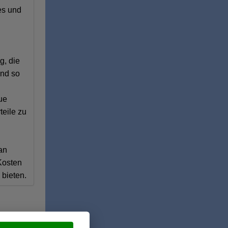
es und
g, die
und so
eue
teile zu
an
 Kosten
bieten.
rmarkt zu