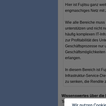
Hier ist Fujitsu ganz we
engmaschiges Netz mit ze
Wie alle Bereiche muss 
unterstützen und nicht n
häufig komplexen IT-Inf
zur Profitabilität des U
Geschäftsprozesse nur un
Geschäftsmöglichkeiten 
erlangen.
In diesem Bereich ist Fu
Infrastruktur-Service-Di
zu senken, die Rendite 
Wissenswertes über die 
Telekommunikation, Halble
Wir nutzen Cooki