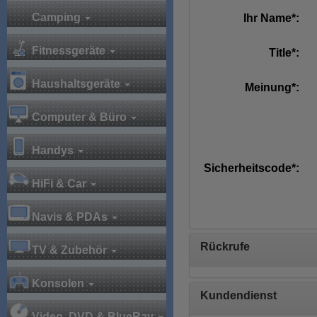
Camping
Ihr Name*:
Fitnessgeräte
Title*:
Haushaltsgeräte
Meinung*:
Computer & Büro
Handys
Sicherheitscode*:
HiFi & Car
Navis & PDAs
Rückrufe
TV & Zubehör
Konsolen
Kundendienst
Video, DVD & BlueRay