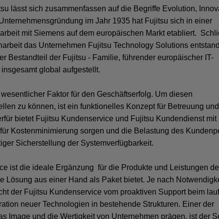
su lässt sich zusammenfassen auf die Begriffe Evolution, Innov
 Unternehmensgründung im Jahr 1935 hat Fujitsu sich in einer
beit mit Siemens auf dem europäischen Markt etabliert. Schli
narbeit das Unternehmen Fujitsu Technology Solutions entstan
er Bestandteil der Fujitsu - Familie, führender europäischer IT-
 insgesamt global aufgestellt.
 wesentlicher Faktor für den Geschäftserfolg. Um diesen
ellen zu können, ist ein funktionelles Konzept für Betreuung un
erfür bietet Fujitsu Kundenservice und Fujitsu Kundendienst mit
e für Kostenminimierung sorgen und die Belastung des Kundenp
tiger Sicherstellung der Systemverfügbarkeit.
ce ist die ideale Ergänzung für die Produkte und Leistungen d
e Lösung aus einer Hand als Paket bietet. Je nach Notwendigk
ht der Fujitsu Kundenservice vom proaktiven Support beim la
egration neuer Technologien in bestehende Strukturen. Einer der
das Image und die Wertigkeit von Unternehmen prägen, ist der S