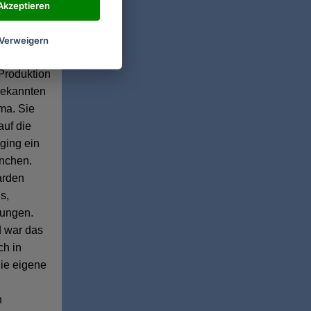
tigte sie
Akzeptieren
msatz. Sie
te die
Verweigern
1960
 Produktion
bekannten
ma. Sie
auf die
ging ein
ünchen.
arden
s,
sungen.
d war das
ch in
die eigene
h