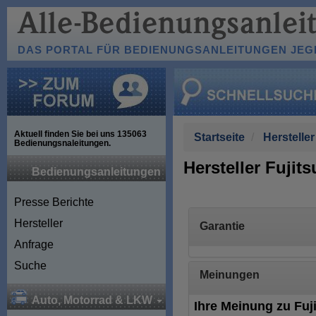
DAS PORTAL FÜR BEDIENUNGSANLEITUNGEN JEGL
Aktuell finden Sie bei uns
135063
Startseite
Hersteller
Bedienungsnaleitungen.
Hersteller Fujits
Bedienungsanleitungen
Presse Berichte
Hersteller
Garantie
Anfrage
Suche
Meinungen
Auto, Motorrad & LKW
Ihre Meinung zu Fuj