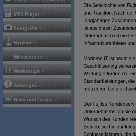
Die Geschichte von Fujit
und Tradition. Nach der
MP3 Player
langjährigen Zusammenar
ist aus dieser Zusamme
Fotografie
Unternehmen ist ein fest
Hygiene
Infrastrukturanbieter und
Wassersport
Moderne IT ist heute ein
Geschäftserfolg sicherst
Werkzeuge
Wartung erforderlich. Hi
Standardleistungen, di
Sonstiges
reduzieren bei gleichzei
Haus und Garten
Der Fujitsu Kundenservi
Unternehmens, da sie di
Wunsch des Kunden reic
Betrieb, bis hin zur Int
Schlüsselfaktoren, die 