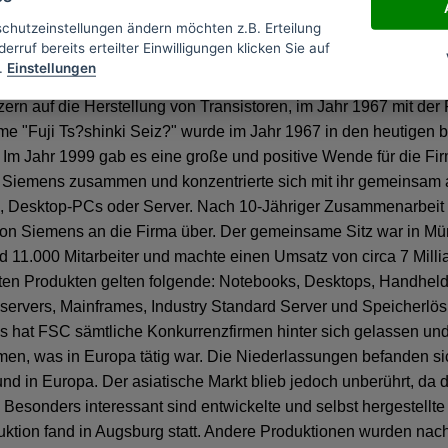
t seinen Sitz in Tokio, Japan und Minato. Im März 2008 beschäf
schutzeinstellungen ändern möchten z.B. Erteilung
rbeiter und machte zur selben Zeit rund 37,2 Milliarden Euro U
erruf bereits erteilter Einwilligungen klicken Sie auf
den Namen "Fuji Ts?shinki Seiz?" gegründet. Im Jahr 1945 stell
.
Einstellungen
, 1952 spezialisierte sie sich auf dem Computermarkt. Im Jahr 
zern auf die Herstellung von Transistoren, im Jahr 1967 mit der
me "Fuji Ts?shinki Seiz?" wurde im Jahr 1967 in den heutigen 
 Im Jahr 1999 gab es eine große und positive Wende für die Fir
 Siemens zusammen und konzentrierte sich mit ihr gemeinsam 
, Desktop-PCs oder Server. Nach 10-Jähriger Zusammenarbeit 
l von Siemens an die Firma über. Der gemeinsame Sitz war in M
d 11.000 Mitarbeiter und machte einen Umsatz von circa 7 Milli
lten Produkten gelten folgende: Notebooks, Desktops, Handheld
s servers, Mainframes, Industry Standard Server und Speicherlö
 hat FSC sämtliche Konkurrenzfirmen hinter sich gelassen un
n, was in Europa tätig war. Die Niederlassungen befanden si
nd in Europa. Der asiatische Markt blieb jedoch unberührt, da 
. Besonders interessant sind entwickelte und selbst hergestellte
uktion fand in Augsburg statt. Andere Produktionen wurden nac