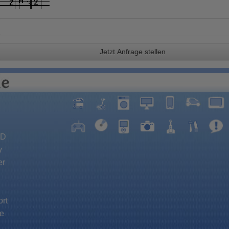
Jetzt Anfrage stellen
VD
y
er
rt
e