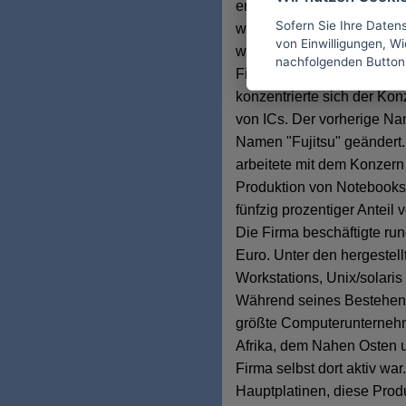
entwickeln. Der Konzern ha
Sofern Sie Ihre Daten
weltweit rund 173.000 Mita
von Einwilligungen, Wid
wurde im Jahr 1935 unter 
nachfolgenden Button
Firma Telefonapparate her
konzentrierte sich der Kon
von ICs. Der vorherige Na
Namen "Fujitsu" geändert.
arbeitete mit dem Konzern
Produktion von Notebooks
fünfzig prozentiger Antei
Die Firma beschäftigte run
Euro. Unter den hergestel
Workstations, Unix/solari
Während seines Bestehens
größte Computerunternehme
Afrika, dem Nahen Osten u
Firma selbst dort aktiv war
Hauptplatinen, diese Prod