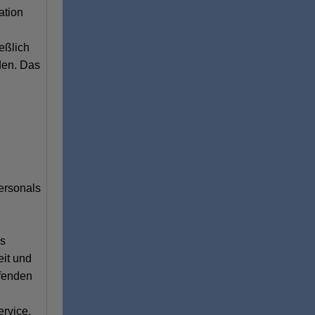
ation
eßlich
den. Das
d
ersonals
es
eit und
ufenden
ervice.