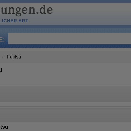
ICHER ART.
Fujitsu
u
itsu