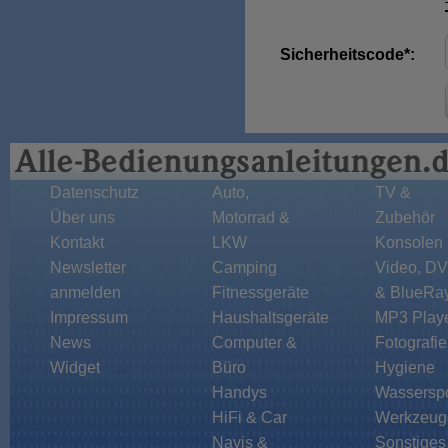
Sicherheitscode*:
Datenschutz
Auto,
TV &
Über uns
Motorrad &
Zubehör
Kontakt
LKW
Konsolen
Newsletter
Camping
Video, D
anmelden
Fitnessgeräte
& BlueRa
Impressum
Haushaltsgeräte
MP3 Play
News
Computer &
Fotografie
Widget
Büro
Hygiene
Handys
Wasserspo
HiFi & Car
Werkzeug
Navis &
Sonstiges