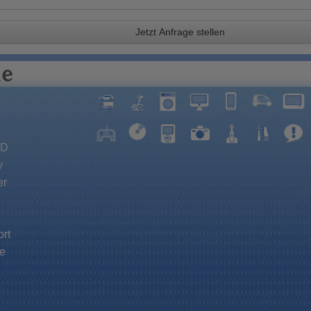
Jetzt Anfrage stellen
VD
y
er
rt
e