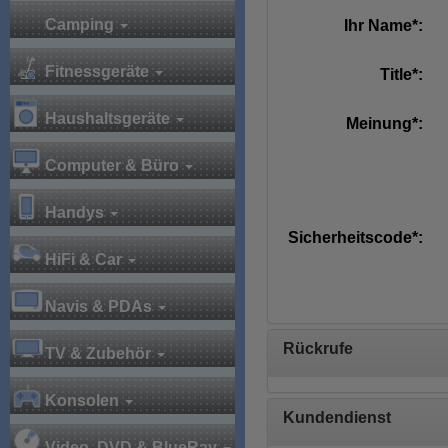
Camping
Ihr Name*:
Fitnessgeräte
Title*:
Haushaltsgeräte
Meinung*:
Computer & Büro
Handys
Sicherheitscode*:
HiFi & Car
Navis & PDAs
Rückrufe
TV & Zubehör
Konsolen
Kundendienst
Video, DVD & BlueRay