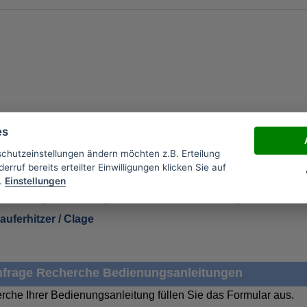
- 0
es
0
schutzeinstellungen ändern möchten z.B. Erteilung
erruf bereits erteilter Einwilligungen klicken Sie auf
.
Einstellungen
Bedienungsanleitungen des Herstelles Clage
auferhitzer / Clage
frage Recherche Bedienungsanleitungen
rche Ihrer Bedienungsanleitung füllen Sie das Formular aus.