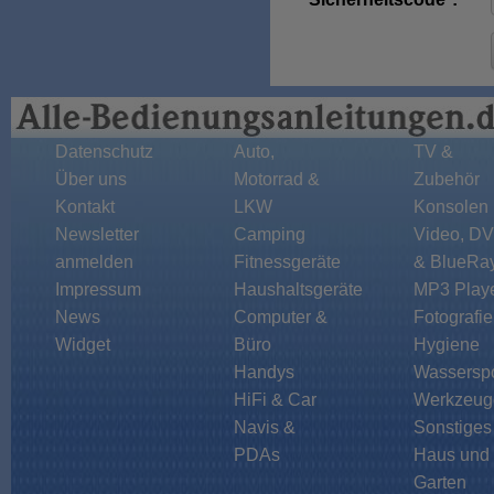
Datenschutz
Auto,
TV &
Über uns
Motorrad &
Zubehör
Kontakt
LKW
Konsolen
Newsletter
Camping
Video, D
anmelden
Fitnessgeräte
& BlueRa
Impressum
Haushaltsgeräte
MP3 Play
News
Computer &
Fotografie
Widget
Büro
Hygiene
Handys
Wasserspo
HiFi & Car
Werkzeug
Navis &
Sonstiges
PDAs
Haus und
Garten