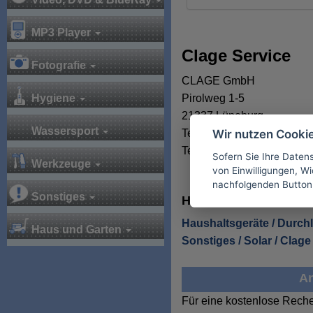
MP3 Player
Clage Service
Fotografie
CLAGE GmbH
Pirolweg 1-5
Hygiene
21337 Lüneburg
Wassersport
Telefon +49 (0)4131 89 01 
Wir nutzen Cooki
Telefax +49 (0)4131 83 20
Sofern Sie Ihre Daten
Werkzeuge
von Einwilligungen, Wid
nachfolgenden Button
Sonstiges
Hier finden Sie alle 
Haushaltsgeräte / Durchl
Haus und Garten
Sonstiges / Solar / Clage
An
Für eine kostenlose Reche