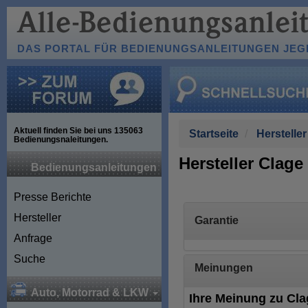
DAS PORTAL FÜR BEDIENUNGSANLEITUNGEN JEGL
Aktuell finden Sie bei uns
135063
Startseite
Hersteller
Bedienungsnaleitungen.
Hersteller Clage
Bedienungsanleitungen
Presse Berichte
Hersteller
Garantie
Anfrage
Suche
Meinungen
Auto, Motorrad & LKW
Ihre Meinung zu Cla