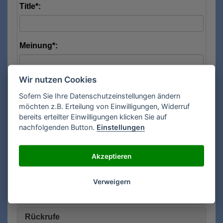
Title*:
Meinung*:
Wir nutzen Cookies
Sofern Sie Ihre Datenschutzeinstellungen ändern
möchten z.B. Erteilung von Einwilligungen, Widerruf
bereits erteilter Einwilligungen klicken Sie auf
nachfolgenden Button.
Einstellungen
Sicherheitscode*:
Akzeptieren
Verweigern
Senden
Rückrufe