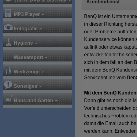
Kundendienst
MP3 Player
BenQ ist ein Unternehm
in dieser Richtung herst
Fotografie
oder Probleme auftrete
Kundenservice können s
Hygiene
auftritt oder etwas kapu
entwickelten technische
Wassersport
sich in dem fall an den
mit dem BenQ Kundenser
Werkzeuge
Servicehotline vom BenQ
Sonstiges
Mit dem BenQ Kunden
Dann gibt es noch die M
Haus und Garten
Vorfeld unterscheiden ob
technisches Problem od
damit die Email auch be
werden kann. Entweder 