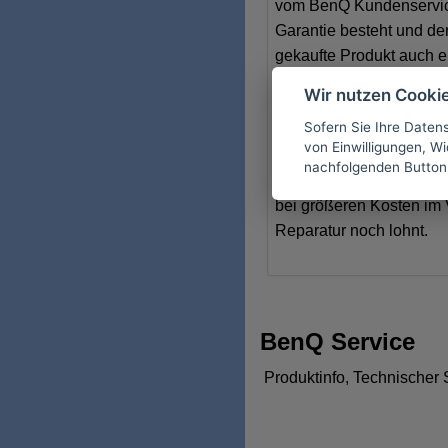
vom BenQ Kundenservice
Garantie besteht und der
gekaufte Produkt auch e
das nicht möglich ist auc
Wir nutzen Cooki
Rechnung oder den Bele
Sofern Sie Ihre Daten
Kundenservice vorlegen 
von Einwilligungen, Wid
kein Garantiefall sein 
nachfolgenden Button
auf jeden Fall mit dem
bei größeren Kosten im V
Reparatur noch lohnt.
BenQ Service
Produktinfo, Technischer 