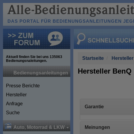
DAS PORTAL FÜR BEDIENUNGSANLEITUNGEN JEGL
Aktuell finden Sie bei uns
135063
Startseite
Hersteller
Bedienungsnaleitungen.
Hersteller BenQ
Bedienungsanleitungen
Presse Berichte
Hersteller
Anfrage
Garantie
Suche
Meinungen
Auto, Motorrad & LKW