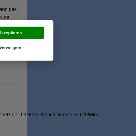
e
kann das
 wenn
 die
Akzeptieren
 oder
ollte
Verweigern
as sich
tnetz der Telekom, Mobilfunk max. € 0,49/Min.)