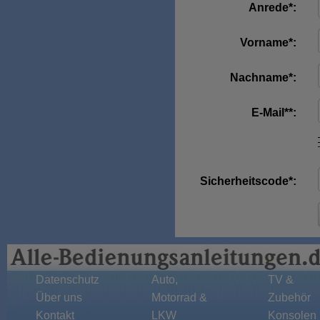
Anrede*:
Vorname*:
Nachname*:
E-Mail**:
Sicherheitscode*:
Datenschutz
Auto,
TV &
Über uns
Motorrad &
Zubehör
Kontakt
LKW
Konsolen