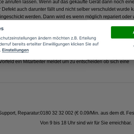
 anrufen lassen. Wenn auf das gekaufte Gerät dann noch ein
 Defekt auch darunter fällt und nicht selber verschuldet wurde 
ingeschickt werden. Dann wird es wenn möglich repariert oder
h durch ein neues Produkt ersetzt. Wichtig ist es für diesen Fall
es
g über den Kauf aufzubewahren um ihn ggf. beim BenQ
schutzeinstellungen ändern möchten z.B. Erteilung
zu können. Sollte der Fehler oder Defekt eigenes verschulden
erruf bereits erteilter Einwilligungen klicken Sie auf
müssen die Kosten dafür vom Käufer selber getragen werden. Es s
.
Einstellungen
 Ansprechpartner vom BenQ Kundendienst abgemacht werden, d
orfeld ein Mitarbeiter meldet um zu entscheiden ob sich eine
Support, Reparatur:
0180 32 32 002 (€ 0.09/Min. aus dem dt. Fes
Von 9 bis 18 Uhr sind wir für Sie erreichbar.