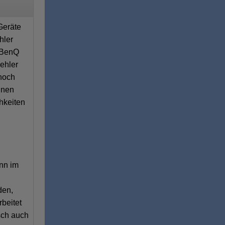
Geräte
hler
n BenQ
ehler
 hoch
nnen
hkeiten
ann im
den,
beitet
sch auch