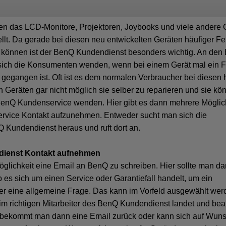
en das LCD-Monitore, Projektoren, Joybooks und viele andere 
ellt. Da gerade bei diesen neu entwickelten Geräten häufiger Fe
n können ist der BenQ Kundendienst besonders wichtig. An de
ich die Konsumenten wenden, wenn bei einem Gerät mal ein F
tt gegangen ist. Oft ist es dem normalen Verbraucher bei diesen
n Geräten gar nicht möglich sie selber zu reparieren und sie kö
 BenQ Kundenservice wenden. Hier gibt es dann mehrere Möglic
vice Kontakt aufzunehmen. Entweder sucht man sich die
 Kundendienst heraus und ruft dort an.
dienst Kontakt aufnehmen
öglichkeit eine Email an BenQ zu schreiben. Hier sollte man d
 es sich um einen Service oder Garantiefall handelt, um ein
er eine allgemeine Frage. Das kann im Vorfeld ausgewählt wer
im richtigen Mitarbeiter des BenQ Kundendienst landet und bear
bekommt man dann eine Email zurück oder kann sich auf Wun