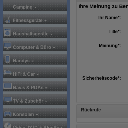
Ihre Meinung zu Be
Camping
Ihr Name*:
Fitnessgeräte
Title*:
Haushaltsgeräte
Meinung*:
Computer & Büro
Handys
HiFi & Car
Sicherheitscode*:
Navis & PDAs
TV & Zubehör
Rückrufe
Konsolen
Video, DVD & BlueRay