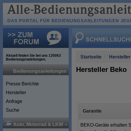
DAS PORTAL FÜR BEDIENUNGSANLEITUNGEN JEGL
Aktuell finden Sie bei uns
135063
Startseite
Hersteller
Bedienungsnaleitungen.
Hersteller Beko
Bedienungsanleitungen
Presse Berichte
Hersteller
Anfrage
Suche
Garantie
Auto, Motorrad & LKW
BEKO-Geräte erhalten Sie