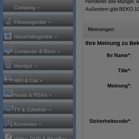
Hersteller alle Mängel, 
Camping
Außerdem gibt BEKO 10 
Fitnessgeräte
Meinungen
Haushaltsgeräte
Ihre Meinung zu Be
Computer & Büro
Ihr Name*:
Handys
Title*:
HiFi & Car
Meinung*:
Navis & PDAs
TV & Zubehör
Sicherheitscode*:
Konsolen
Video, DVD & BlueRay