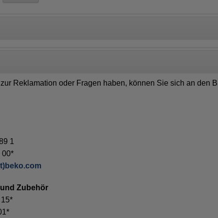
d zur Reklamation oder Fragen haben, können Sie sich an den
 89 1
 00*
at)beko.com
n und Zubehör
 15*
01*