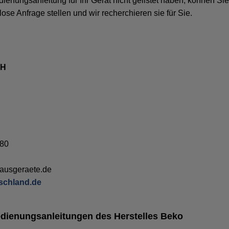
dienungsanleitung für Ihr Gerät nicht gelistet haben, können Si
ose Anfrage stellen und wir recherchieren sie für Sie.
bH
780
hausgeraete.de
tschland.de
Bedienungsanleitungen des Herstelles Beko