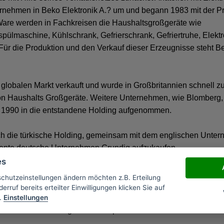
ernehmen in Beko Elektronik A.? um und begann 1983 mit der P
are werden in Fachkreisen die Haushaltsgroßgeräte wie
ülmaschine, Kühlschrank, Gefrierschrank, Gefriertruhe, Elekt
ür die Produktion und den Verkauf dieser Erzeugnisse steht B
lobalen Markt verkauft und wurde in Großbritannien schnell z
on Haushalts Großgeräte. Weitere Unternehmen, wie Blomberg,
n 1990 in die entstandene Holding aufgenommen.
ich die türkische Holding, gemeinsam mit dem englischen Unte
lvente deutsche Unternehmen Grundig aufzukaufen.
 der Alba Radio Ltd übernommen hatte, entstand aus der Grundi
es
ertprozentige Tochter der Koç Holding.
schutzeinstellungen ändern möchten z.B. Erteilung
erruf bereits erteilter Einwilligungen klicken Sie auf
.
Einstellungen
r Beko Elektronik A.? die Grundig Elektronik A?. Jetzt wird bei 
n auch Unterhaltungselektronik produziert und vertrieben.