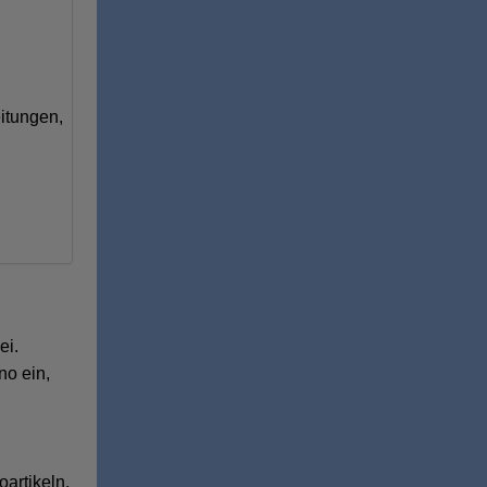
itungen,
ei.
no ein,
artikeln.