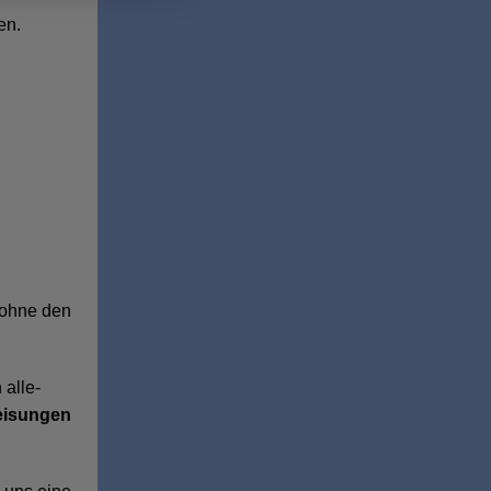
en.
 ohne den
 alle-
isungen