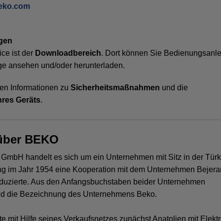
beko.com
ngen
ce ist der
Downloadbereich
. Dort können Sie Bedienungsanle
ge ansehen und/oder herunterladen.
nen Informationen zu
Sicherheitsmaßnahmen
und die
hres Geräts
.
über BEKO
GmbH handelt es sich um ein Unternehmen mit Sitz in der Türk
ng im Jahr 1954 eine Kooperation mit dem Unternehmen Bejera
duzierte. Aus den Anfangsbuchstaben beider Unternehmen
nd die Bezeichnung des Unternehmens Beko.
 mit Hilfe seines Verkaufsnetzes zunächst Anatolien mit Elektro