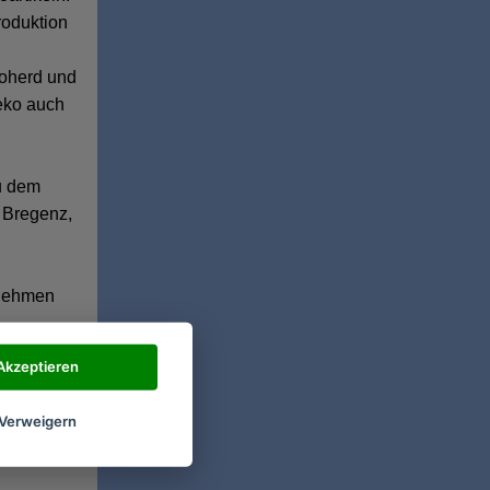
roduktion
roherd und
eko auch
u dem
 Bregenz,
rnehmen
g
Akzeptieren
Verweigern
Beko nicht