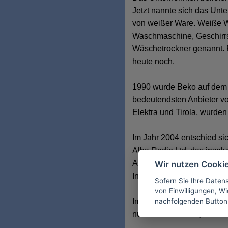
Jetzt nannte sich das Unt
von weißer Ware. Weiße W
Waschmaschine, Geschirrsp
Wäschetrockner genannt. F
heute noch.
1990 wurde Beko auf dem g
bedeutendsten Anbieter v
Elektra und Tirola, wurde
Im Jahr 2004 entschied s
Alba Radio Ltd, das inso
Als Beko 2007 die Anteile
Wir nutzen Cooki
Intermedia GmbH eine hund
Sofern Sie Ihre Daten
von Einwilligungen, Wid
nachfolgenden Button
Im April 2008 wurde aus de
nur "Weiße Ware ", sonder