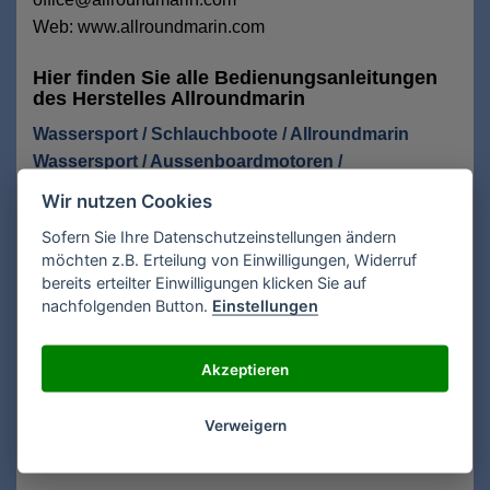
Web: www.allroundmarin.com
Hier finden Sie alle Bedienungsanleitungen
des Herstelles Allroundmarin
Wassersport / Schlauchboote / Allroundmarin
Wassersport / Aussenboardmotoren /
Allroundmarin
Wir nutzen Cookies
Wassersport / Rettungswesten / Allroundmarin
Sofern Sie Ihre Datenschutzeinstellungen ändern
Wassersport / Angeln / Allroundmarin
möchten z.B. Erteilung von Einwilligungen, Widerruf
bereits erteilter Einwilligungen klicken Sie auf
Anfrage Recherche Bedienungsanleitungen
nachfolgenden Button.
Einstellungen
Für eine kostenlose Recherche Ihrer
Bedienungsanleitung füllen Sie das Formular aus.
Akzeptieren
Gesuchte Anleitung für*:
Verweigern