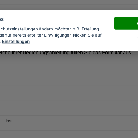
es
Bedienungsanleitungen des Herstelles
schutzeinstellungen ändern möchten z.B. Erteilung
erruf bereits erteilter Einwilligungen klicken Sie auf
.
Einstellungen
frage Recherche Bedienungsanleitungen
rche Ihrer Bedienungsanleitung füllen Sie das Formular aus.