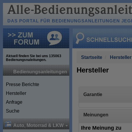
DAS PORTAL FÜR BEDIENUNGSANLEITUNGEN JEGL
Aktuell finden Sie bei uns
135063
Startseite
Hersteller
Bedienungsnaleitungen.
Hersteller
Bedienungsanleitungen
Presse Berichte
Hersteller
Garantie
Anfrage
Suche
Meinungen
Auto, Motorrad & LKW
Ihre Meinung zu