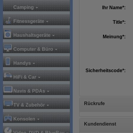
Camping
Ihr Name*:
Fitnessgeräte
Title*:
Haushaltsgeräte
Meinung*:
Computer & Büro
Handys
Sicherheitscode*:
HiFi & Car
Navis & PDAs
Rückrufe
TV & Zubehör
Konsolen
Kundendienst
Video, DVD & BlueRay