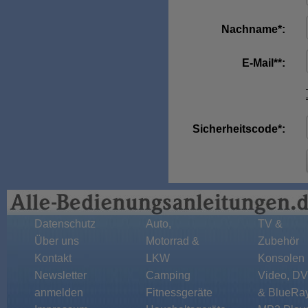
Nachname*:
E-Mail**:
Sicherheitscode*:
Datenschutz
Auto,
TV &
Über uns
Motorrad &
Zubehör
Kontakt
LKW
Konsolen
Newsletter
Camping
Video, D
anmelden
Fitnessgeräte
& BlueRa