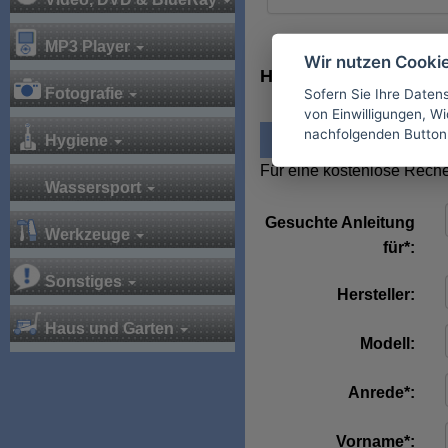
MP3 Player
Wir nutzen Cooki
Hier finden Sie alle 
Fotografie
Sofern Sie Ihre Daten
von Einwilligungen, Wid
nachfolgenden Button
An
Hygiene
Für eine kostenlose Reche
Wassersport
Gesuchte Anleitung
Werkzeuge
für*:
Sonstiges
Hersteller:
Haus und Garten
Modell:
Anrede*:
Vorname*: