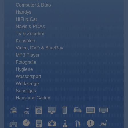
Computer & Büro
Handys
HiFi & Car
Navis & PDAs
TV & Zubehör
Konsolen
Video, DVD & BlueRay
MP3 Player
Fotografie
Hygiene
Wassersport
Werkzeuge
Sonstiges
Haus und Garten