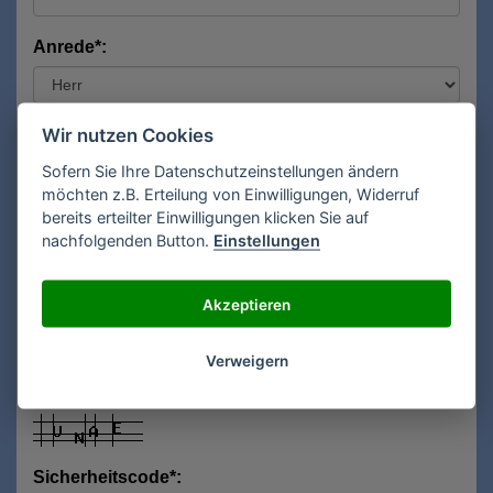
Anrede*:
Vorname*:
Wir nutzen Cookies
Sofern Sie Ihre Datenschutzeinstellungen ändern
möchten z.B. Erteilung von Einwilligungen, Widerruf
bereits erteilter Einwilligungen klicken Sie auf
Nachname*:
nachfolgenden Button.
Einstellungen
Akzeptieren
E-Mail**:
Verweigern
Sicherheitscode*: