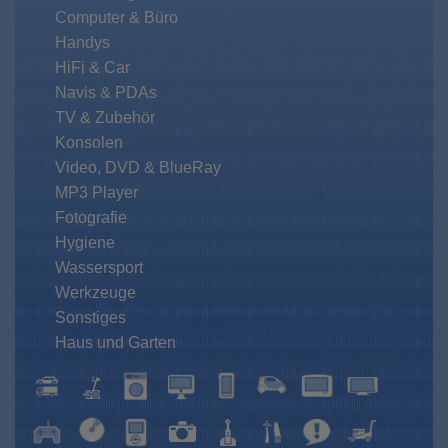
Computer & Büro
Handys
HiFi & Car
Navis & PDAs
TV & Zubehör
Konsolen
Video, DVD & BlueRay
MP3 Player
Fotografie
Hygiene
Wassersport
Werkzeuge
Sonstiges
Haus und Garten