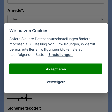
Anrede*:
Vorname*:
Wir nutzen Cookies
Sofern Sie Ihre Datenschutzeinstellungen ändern
möchten z.B. Erteilung von Einwilligungen, Widerruf
bereits erteilter Einwilligungen klicken Sie auf
Nachname*:
nachfolgenden Button.
Einstellungen
Akzeptieren
E-Mail**:
Verweigern
Sicherheitscode*: