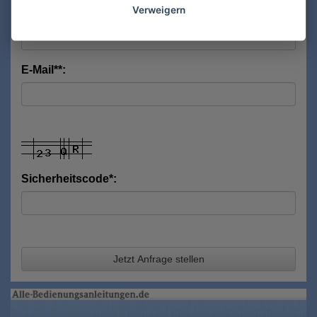
Verweigern
Nachname*:
E-Mail**:
Sicherheitscode*:
Jetzt Anfrage stellen