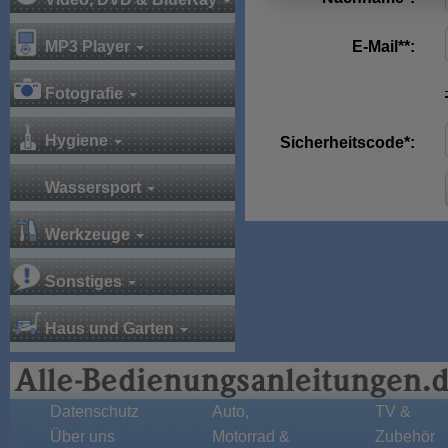
MP3 Player
E-Mail**:
Fotografie
Hygiene
Sicherheitscode*:
Wassersport
Werkzeuge
Sonstiges
Haus und Garten
Datenschutz
Auto,
TV &
Über uns
Motorrad &
Zubehör