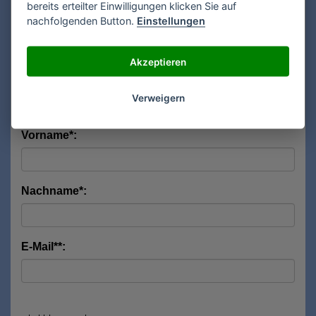
bereits erteilter Einwilligungen klicken Sie auf
nachfolgenden Button.
Einstellungen
Modell:
Akzeptieren
Anrede*:
Verweigern
Vorname*:
Nachname*:
E-Mail**: