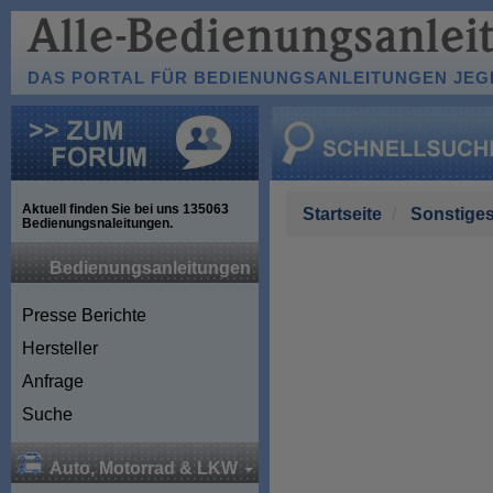
DAS PORTAL FÜR BEDIENUNGSANLEITUNGEN JEGL
Aktuell finden Sie bei uns
135063
Startseite
Sonstige
Bedienungsnaleitungen.
Bedienungsanleitungen
Presse Berichte
Hersteller
Anfrage
Suche
Auto, Motorrad & LKW