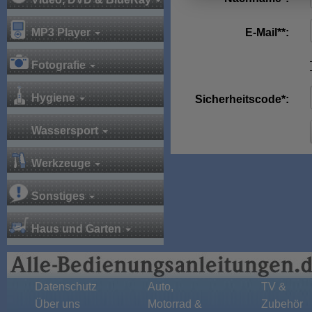
MP3 Player
E-Mail**:
Fotografie
Hygiene
Sicherheitscode*:
Wassersport
Werkzeuge
Sonstiges
Haus und Garten
Datenschutz
Auto,
TV &
Über uns
Motorrad &
Zubehör