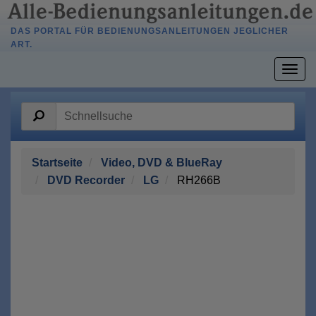
DAS PORTAL FÜR BEDIENUNGSANLEITUNGEN JEGLICHER
ART.
Togg
navig
Startseite
Video, DVD & BlueRay
DVD Recorder
LG
RH266B