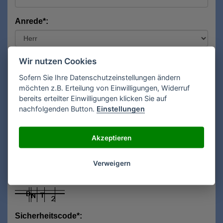
Anrede*:
Vorname*:
Wir nutzen Cookies
Sofern Sie Ihre Datenschutzeinstellungen ändern
möchten z.B. Erteilung von Einwilligungen, Widerruf
bereits erteilter Einwilligungen klicken Sie auf
Nachname*:
nachfolgenden Button.
Einstellungen
Akzeptieren
E-Mail**:
Verweigern
Sicherheitscode*: