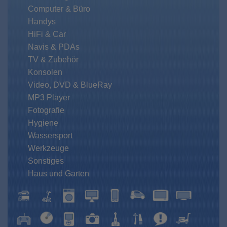
Computer & Büro
Handys
HiFi & Car
Navis & PDAs
TV & Zubehör
Konsolen
Video, DVD & BlueRay
MP3 Player
Fotografie
Hygiene
Wassersport
Werkzeuge
Sonstiges
Haus und Garten