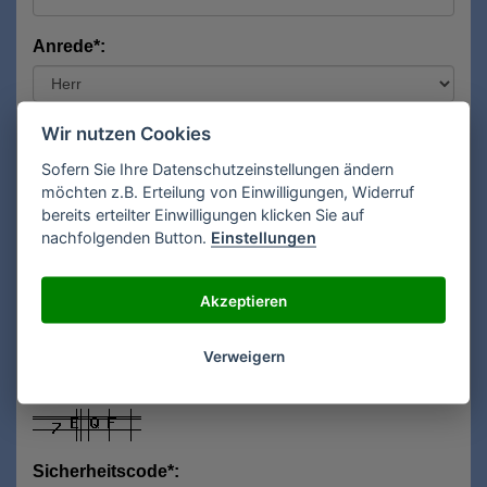
Anrede*:
Vorname*:
Wir nutzen Cookies
Sofern Sie Ihre Datenschutzeinstellungen ändern
möchten z.B. Erteilung von Einwilligungen, Widerruf
bereits erteilter Einwilligungen klicken Sie auf
Nachname*:
nachfolgenden Button.
Einstellungen
Akzeptieren
E-Mail**:
Verweigern
Sicherheitscode*: