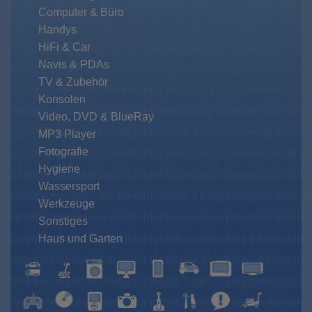
Computer & Büro
Handys
HiFi & Car
Navis & PDAs
TV & Zubehör
Konsolen
Video, DVD & BlueRay
MP3 Player
Fotografie
Hygiene
Wassersport
Werkzeuge
Sonstiges
Haus und Garten