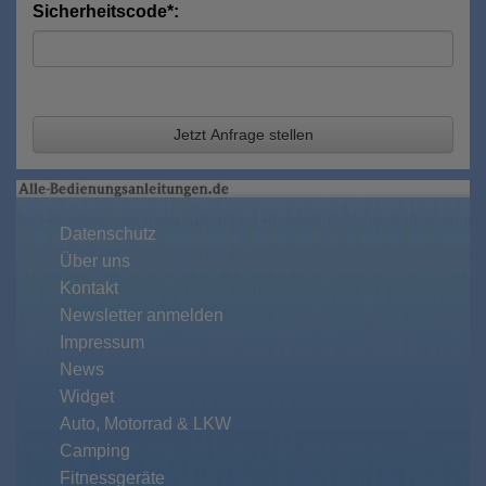
Sicherheitscode*:
Jetzt Anfrage stellen
Datenschutz
Über uns
Kontakt
Newsletter anmelden
Impressum
News
Widget
Auto, Motorrad & LKW
Camping
Fitnessgeräte