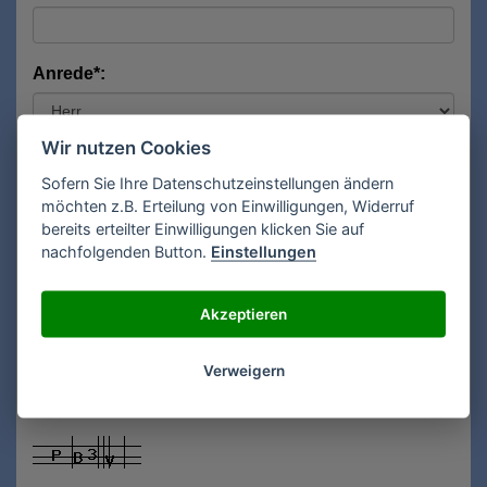
Anrede*:
Wir nutzen Cookies
Vorname*:
Sofern Sie Ihre Datenschutzeinstellungen ändern
möchten z.B. Erteilung von Einwilligungen, Widerruf
bereits erteilter Einwilligungen klicken Sie auf
Nachname*:
nachfolgenden Button.
Einstellungen
Akzeptieren
E-Mail**:
Verweigern