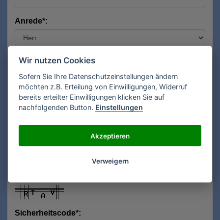
Anrede*:
Vorname*:
Wir nutzen Cookies
Sofern Sie Ihre Datenschutzeinstellungen ändern
möchten z.B. Erteilung von Einwilligungen, Widerruf
bereits erteilter Einwilligungen klicken Sie auf
Nachname*:
nachfolgenden Button.
Einstellungen
Akzeptieren
E-Mail**:
Verweigern
Sicherheitscode*: