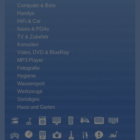
Computer & Büro
Handys
HiFi & Car
Navis & PDAs
TV & Zubehör
Konsolen
Video, DVD & BlueRay
MP3 Player
Fotografie
Hygiene
Wassersport
Werkzeuge
Sonstiges
Haus und Garten