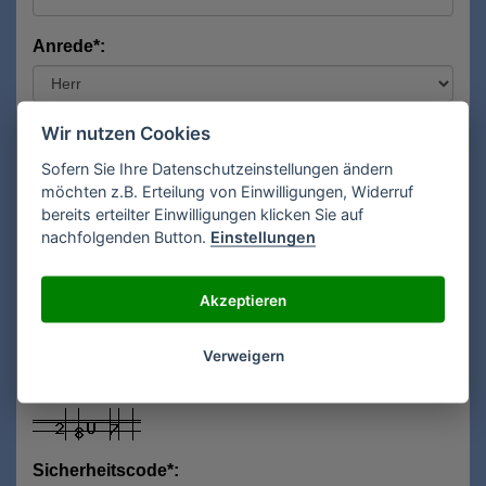
Anrede*:
Vorname*:
Wir nutzen Cookies
Sofern Sie Ihre Datenschutzeinstellungen ändern
möchten z.B. Erteilung von Einwilligungen, Widerruf
bereits erteilter Einwilligungen klicken Sie auf
Nachname*:
nachfolgenden Button.
Einstellungen
Akzeptieren
E-Mail**:
Verweigern
Sicherheitscode*: