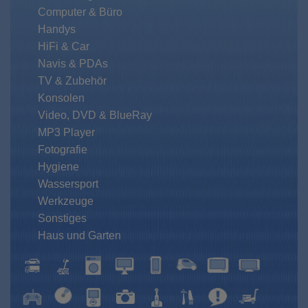
Computer & Büro
Handys
HiFi & Car
Navis & PDAs
TV & Zubehör
Konsolen
Video, DVD & BlueRay
MP3 Player
Fotografie
Hygiene
Wassersport
Werkzeuge
Sonstiges
Haus und Garten