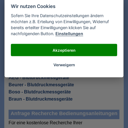
Bedienungsanleitung Sanitas Sanitas SBM 29 -
Wir nutzen Cookies
Oberarm-Blutdruckmessgerät
Sofern Sie Ihre Datenschutzeinstellungen ändern
Bedienungsanleitung Sanitas SBM 30 Sanitas SBM
möchten z.B. Erteilung von Einwilligungen, Widerruf
30 - Oberarm-Blutdruckmessgerät
bereits erteilter Einwilligungen klicken Sie auf
nachfolgenden Button.
Einstellungen
Bedienungsanleitung Sanitas SBM 30 Sanitas SBM
30 - Oberarm-Blutdruckmessgerät
Akzeptieren
Zurück zu Blutdruckmessgeräte
Verweigern
Bedienungsanleitungen aus den Kategorien:
AEG - Blutdruckmessgeräte
Beurer - Blutdruckmessgeräte
Boso - Blutdruckmessgeräte
Braun - Blutdruckmessgeräte
Anfrage Recherche Bedienungsanleitungen
Für eine kostenlose Recherche Ihrer