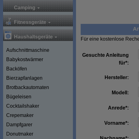
Camping
Fitnessgeräte
An
Haushaltsgeräte
Für eine kostenlose Reche
Aufschnittmaschine
Gesuchte Anleitung
Babykostwärmer
für*:
Backöfen
Hersteller:
Bierzapfanlagen
Brotbackautomaten
Modell:
Bügeleisen
Cocktailshaker
Anrede*:
Crepemaker
Vorname*:
Dampfgarer
Donutmaker
Nachname*: