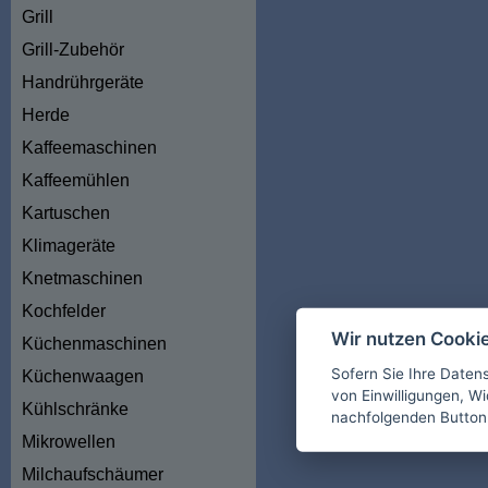
Grill
Grill-Zubehör
Handrührgeräte
Herde
Kaffeemaschinen
Kaffeemühlen
Kartuschen
Klimageräte
Knetmaschinen
Kochfelder
Wir nutzen Cooki
Küchenmaschinen
Sofern Sie Ihre Daten
Küchenwaagen
von Einwilligungen, Wid
Kühlschränke
nachfolgenden Button
Mikrowellen
Milchaufschäumer