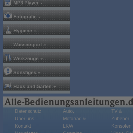
MP3 Player
Fotografie
Hygiene
Wassersport
Werkzeuge
Sonstiges
Haus und Garten
Datenschutz
Auto,
TV &
Über uns
Motorrad &
Zubehör
Kontakt
LKW
Konsolen