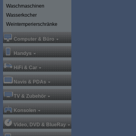
Waschmaschinen
Wasserkocher
Weintemperierschränke
Computer & Büro
Handys
HiFi & Car
Navis & PDAs
TV & Zubehör
Konsolen
Video, DVD & BlueRay