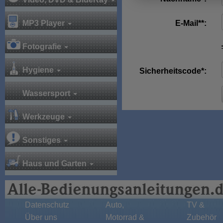
MP3 Player
E-Mail**:
Fotografie
Hygiene
Sicherheitscode*:
Wassersport
Werkzeuge
Sonstiges
Haus und Garten
Datenschutz
Auto,
TV &
Über uns
Motorrad &
Zubehör