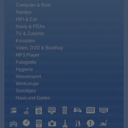
Computer & Büro
Handys
HiFi & Car
Navis & PDAs
TV & Zubehör
Konsolen
Video, DVD & BlueRay
MP3 Player
Fotografie
Hygiene
Wassersport
Werkzeuge
Sonstiges
Haus und Garten