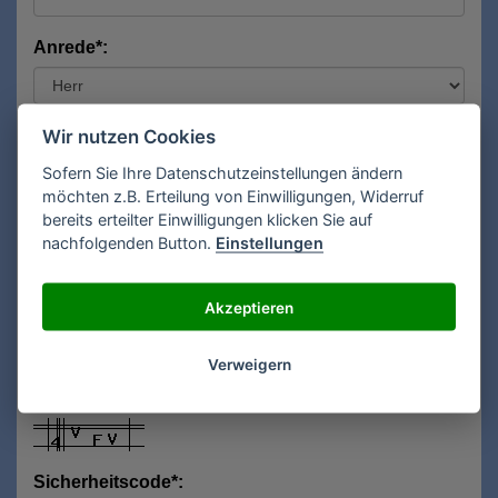
Anrede*:
Vorname*:
Wir nutzen Cookies
Sofern Sie Ihre Datenschutzeinstellungen ändern
möchten z.B. Erteilung von Einwilligungen, Widerruf
bereits erteilter Einwilligungen klicken Sie auf
Nachname*:
nachfolgenden Button.
Einstellungen
Akzeptieren
E-Mail**:
Verweigern
Sicherheitscode*: