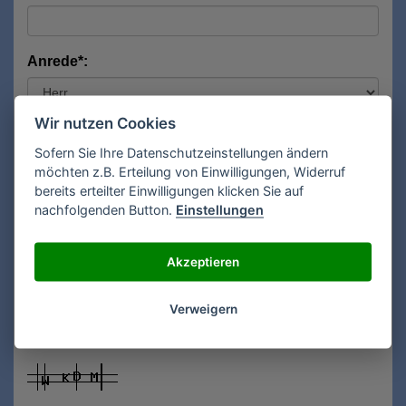
Anrede*:
Wir nutzen Cookies
Vorname*:
Sofern Sie Ihre Datenschutzeinstellungen ändern
möchten z.B. Erteilung von Einwilligungen, Widerruf
bereits erteilter Einwilligungen klicken Sie auf
Nachname*:
nachfolgenden Button.
Einstellungen
Akzeptieren
E-Mail**:
Verweigern