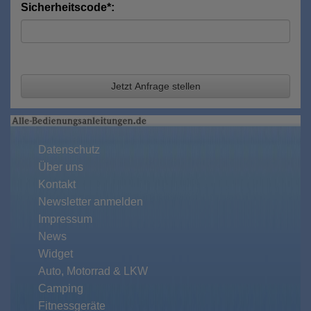
Sicherheitscode*:
Jetzt Anfrage stellen
Datenschutz
Über uns
Kontakt
Newsletter anmelden
Impressum
News
Widget
Auto, Motorrad & LKW
Camping
Fitnessgeräte