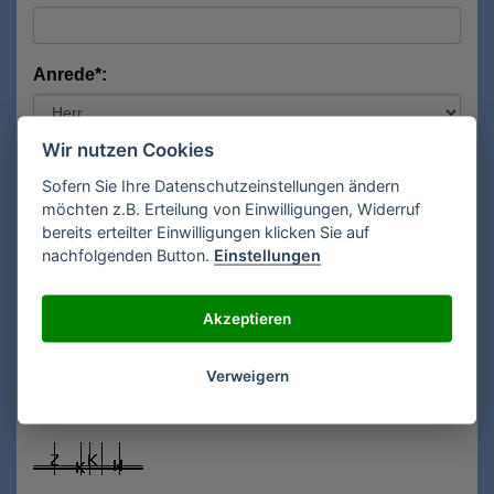
Anrede*:
Wir nutzen Cookies
Vorname*:
Sofern Sie Ihre Datenschutzeinstellungen ändern
möchten z.B. Erteilung von Einwilligungen, Widerruf
bereits erteilter Einwilligungen klicken Sie auf
Nachname*:
nachfolgenden Button.
Einstellungen
Akzeptieren
E-Mail**:
Verweigern