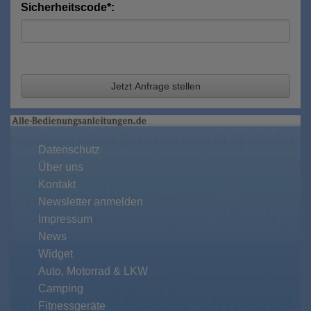
Sicherheitscode*:
Jetzt Anfrage stellen
Datenschutz
Über uns
Kontakt
Newsletter anmelden
Impressum
News
Widget
Auto, Motorrad & LKW
Camping
Fitnessgeräte