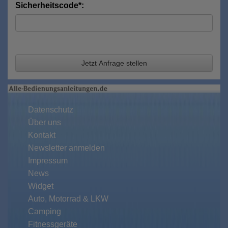
Sicherheitscode*:
Jetzt Anfrage stellen
Datenschutz
Über uns
Kontakt
Newsletter anmelden
Impressum
News
Widget
Auto, Motorrad & LKW
Camping
Fitnessgeräte