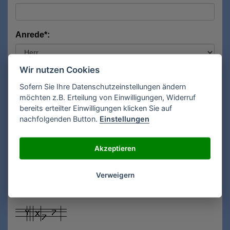
Anrede*:
Wir nutzen Cookies
Vorname*:
Sofern Sie Ihre Datenschutzeinstellungen ändern
möchten z.B. Erteilung von Einwilligungen, Widerruf
bereits erteilter Einwilligungen klicken Sie auf
Nachname*:
nachfolgenden Button.
Einstellungen
Akzeptieren
E-Mail**:
Verweigern