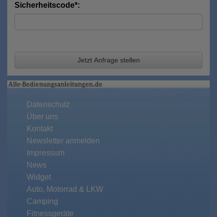
Sicherheitscode*:
Jetzt Anfrage stellen
Datenschutz
Über uns
Kontakt
Newsletter anmelden
Impressum
News
Widget
Auto, Motorrad & LKW
Camping
Fitnessgeräte