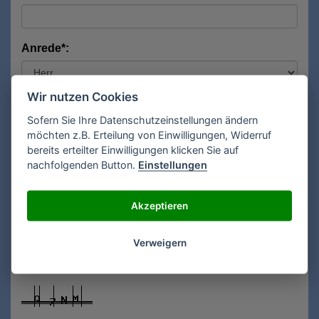
Anrede*:
Wir nutzen Cookies
Vorname*:
Sofern Sie Ihre Datenschutzeinstellungen ändern
möchten z.B. Erteilung von Einwilligungen, Widerruf
bereits erteilter Einwilligungen klicken Sie auf
Nachname*:
nachfolgenden Button.
Einstellungen
Akzeptieren
E-Mail**:
Verweigern