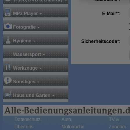
MP3 Player
E-Mail**:
Fotografie
Hygiene
Sicherheitscode*:
Wassersport
Werkzeuge
Sonstiges
Haus und Garten
Datenschutz
Auto,
TV &
Über uns
Motorrad &
Zubehör