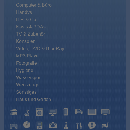
Computer & Büro
Handys
HiFi & Car
Navis & PDAs
TV & Zubehör
Konsolen
Video, DVD & BlueRay
MP3 Player
Fotografie
Hygiene
Wassersport
Werkzeuge
Sonstiges
Haus und Garten