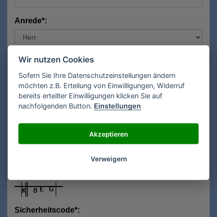
Anrede*:
Vorname*:
Wir nutzen Cookies
Sofern Sie Ihre Datenschutzeinstellungen ändern
möchten z.B. Erteilung von Einwilligungen, Widerruf
bereits erteilter Einwilligungen klicken Sie auf
Nachname*:
nachfolgenden Button.
Einstellungen
Akzeptieren
E-Mail**:
Verweigern
Sicherheitscode*: