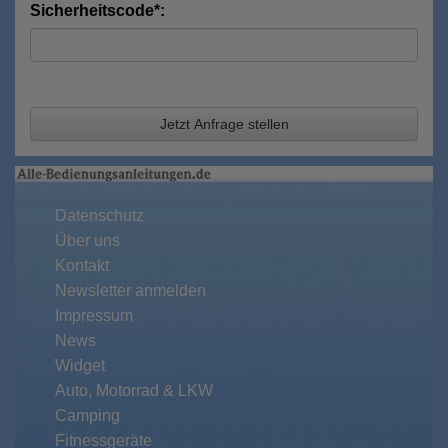
Sicherheitscode*:
Jetzt Anfrage stellen
Datenschutz
Über uns
Kontakt
Newsletter anmelden
Impressum
News
Widget
Auto, Motorrad & LKW
Camping
Fitnessgeräte