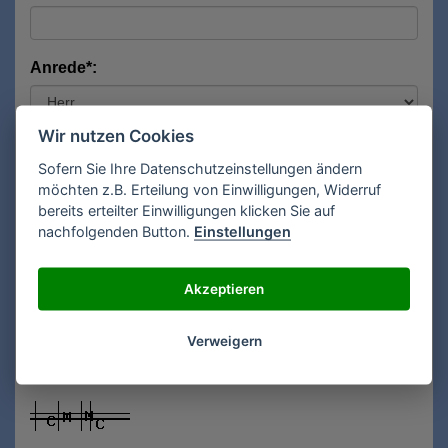
Anrede*:
Wir nutzen Cookies
Vorname*:
Sofern Sie Ihre Datenschutzeinstellungen ändern
möchten z.B. Erteilung von Einwilligungen, Widerruf
bereits erteilter Einwilligungen klicken Sie auf
Nachname*:
nachfolgenden Button.
Einstellungen
Akzeptieren
E-Mail**:
Verweigern