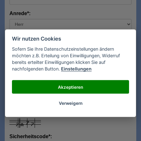
Anrede*:
Vorname*:
Wir nutzen Cookies
Sofern Sie Ihre Datenschutzeinstellungen ändern
möchten z.B. Erteilung von Einwilligungen, Widerruf
bereits erteilter Einwilligungen klicken Sie auf
Nachname*:
nachfolgenden Button.
Einstellungen
Akzeptieren
E-Mail**:
Verweigern
Sicherheitscode*: