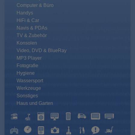
Computer & Büro
Handys
HiFi & Car
Navis & PDAs
TV & Zubehör
Konsolen
Video, DVD & BlueRay
MP3 Player
Fotografie
Hygiene
Wassersport
Werkzeuge
Sonstiges
Haus und Garten