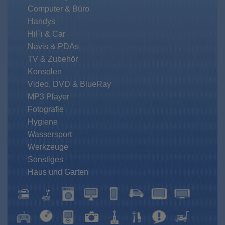
Computer & Büro
Handys
HiFi & Car
Navis & PDAs
TV & Zubehör
Konsolen
Video, DVD & BlueRay
MP3 Player
Fotografie
Hygiene
Wassersport
Werkzeuge
Sonstiges
Haus und Garten