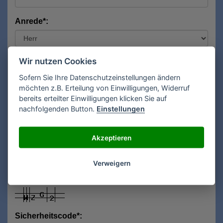
Anrede*:
Vorname*:
Wir nutzen Cookies
Sofern Sie Ihre Datenschutzeinstellungen ändern
möchten z.B. Erteilung von Einwilligungen, Widerruf
bereits erteilter Einwilligungen klicken Sie auf
Nachname*:
nachfolgenden Button.
Einstellungen
Akzeptieren
E-Mail**:
Verweigern
Sicherheitscode*: