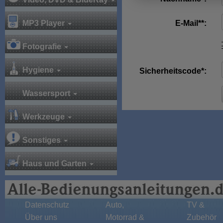
MP3 Player
E-Mail**:
Fotografie
Hygiene
Sicherheitscode*:
Wassersport
Werkzeuge
Sonstiges
Haus und Garten
Datenschutz
Auto,
TV &
Über uns
Motorrad &
Zubehör