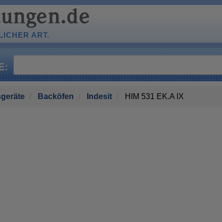
ICHER ART.
geräte
Backöfen
Indesit
HIM 531 EK.A IX