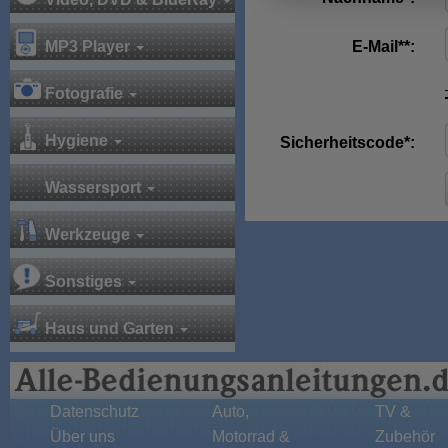
MP3 Player
E-Mail**:
Fotografie
Hygiene
Sicherheitscode*:
Wassersport
Werkzeuge
Sonstiges
Haus und Garten
Datenschutz
Auto,
TV &
Über uns
Motorrad &
Zubehör