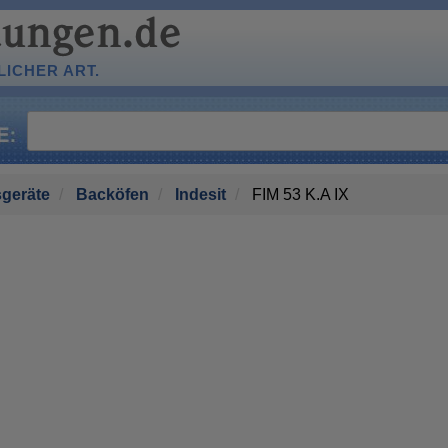
ICHER ART.
geräte
Backöfen
Indesit
FIM 53 K.A IX