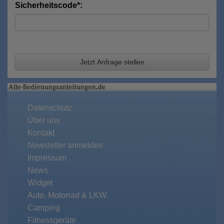
Sicherheitscode*:
Jetzt Anfrage stellen
Datenschutz
Über uns
Kontakt
Newsletter anmelden
Impressum
News
Widget
Auto, Motorrad & LKW
Camping
Fitnessgeräte