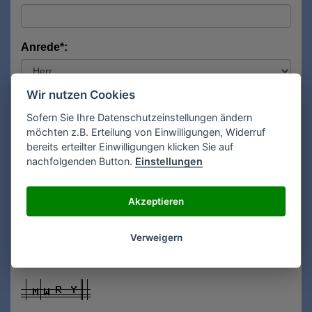
Anrede*:
Wir nutzen Cookies
Vorname*:
Sofern Sie Ihre Datenschutzeinstellungen ändern
möchten z.B. Erteilung von Einwilligungen, Widerruf
bereits erteilter Einwilligungen klicken Sie auf
Nachname*:
nachfolgenden Button.
Einstellungen
Akzeptieren
E-Mail**:
Verweigern