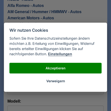
Alfa Romeo - Autos
AM General / Hummer / HMMWV - Autos
American Motors - Autos
Aston Martin - Autos
Wir nutzen Cookies
Anfrage Recherche Bedienungsanleitungen
Sofern Sie Ihre Datenschutzeinstellungen ändern
möchten z.B. Erteilung von Einwilligungen, Widerruf
Für eine kostenlose Recherche Ihrer
bereits erteilter Einwilligungen klicken Sie auf
Bedienungsanleitung füllen Sie das Formular aus.
nachfolgenden Button.
Einstellungen
Gesuchte Anleitung für*:
Akzeptieren
Verweigern
Hersteller:
Modell: