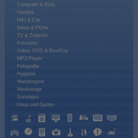
Computer & Büro
Handys
HiFi & Car
Navis & PDAs
TV & Zubehör
Konsolen
Video, DVD & BlueRay
MP3 Player
Fotografie
Hygiene
Wassersport
Werkzeuge
Sonstiges
Haus und Garten