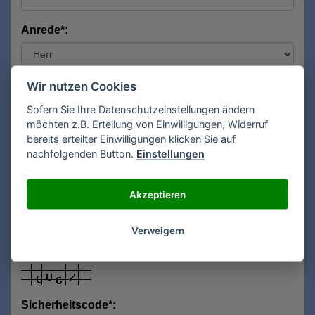
Anrede*:
Vorname*:
Wir nutzen Cookies
Sofern Sie Ihre Datenschutzeinstellungen ändern
möchten z.B. Erteilung von Einwilligungen, Widerruf
bereits erteilter Einwilligungen klicken Sie auf
Nachname*:
nachfolgenden Button.
Einstellungen
Akzeptieren
E-Mail**:
Verweigern
Sicherheitscode*: