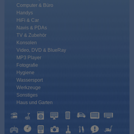
Computer & Büro
Handys
HiFi & Car
Navis & PDAs
TV & Zubehör
Konsolen
Video, DVD & BlueRay
MP3 Player
Fotografie
Hygiene
Wassersport
Werkzeuge
Sonstiges
Haus und Garten