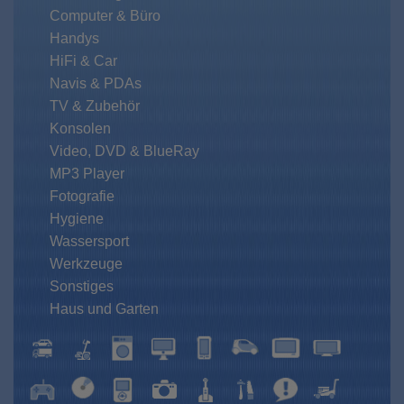
Computer & Büro
Handys
HiFi & Car
Navis & PDAs
TV & Zubehör
Konsolen
Video, DVD & BlueRay
MP3 Player
Fotografie
Hygiene
Wassersport
Werkzeuge
Sonstiges
Haus und Garten