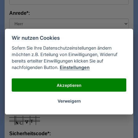
Anrede*:
Vorname*:
Wir nutzen Cookies
Sofern Sie Ihre Datenschutzeinstellungen ändern
möchten z.B. Erteilung von Einwilligungen, Widerruf
bereits erteilter Einwilligungen klicken Sie auf
Nachname*:
nachfolgenden Button.
Einstellungen
Akzeptieren
E-Mail**:
Verweigern
Sicherheitscode*: